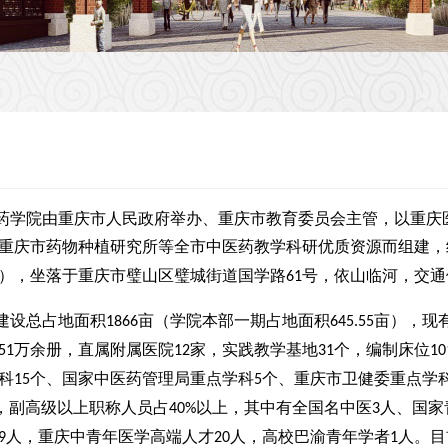
药学院由重庆市人民政府举办、重庆市教育委员会主管，以重庆
重庆市药物种植研究所等全市中医药教学科研优质资源而组建，
），坐落于重庆市璧山区璧城街道国学路
号，依山临河，交通
61
建设总占地面积
亩（学院本部一期占地面积
亩），现
1866
645.55
万余册，直属附属医院
家，实践教学基地
个，编制床位
51
12
31
10
科
个、国家中医药管理局重点学科
个、重庆市卫健委重点学
15
5
，副高级以上职称人员占
以上，其中有全国名中医
人、国家
40%
3
人，重庆中青年医学高端人才
人，高校巴渝青年学者
人。目
9
20
1