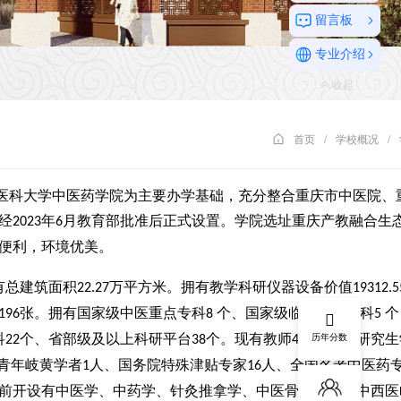
留言板
专业介绍
收起
首页
/
学校概况
/
医科大学中医药学院为主要办学基础，充分整合重庆市中医院、
经
年
月教育部批准后正式设置。学院选址重庆产教融合生
2023
6
便利，环境优美。
有总建筑面积
万平方米。拥有教学科研仪器设备价值
22.27
19312.5
张。拥有国家级中医重点专科
个、国家级临床重点专科
个
196
8
5
科
个、省部级及以上科研平台
个。现有教师
余人，研究生
历年分数
22
38
400
青年岐黄学者
人、国务院特殊津贴专家
人、全国名老中医药
1
16
前开设有中医学、中药学、针灸推拿学、中医骨伤科学、中西医