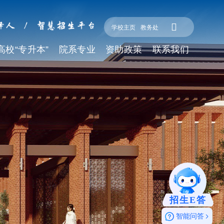
学校主页
教务处
高校“专升本”
院系专业
资助政策
联系我们
招生E答
智能问答