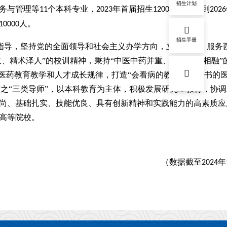
招生计划
务与管理等
个本科专业，
年首届招生
人，规划到
11
2023
1200
2026
人。
10000
招生手册
为指导，坚持党的全面领导和社会主义办学方向，立足重庆、服务
世、精术泽人”的校训精神，秉持“中医中药并重、教研医产相融”
医药教育教学和人才成长规律，打造“会看病的教师、会教书的
”之“三类导师”，以本科教育为主体，积极发展研究生教育，协
尚、基础扎实、技能优良、具有创新精神和实践能力的高素质应
高等院校。
（数据截至
年
2024